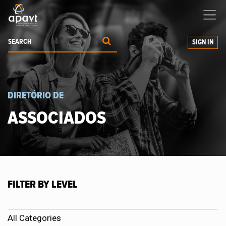
We help
you
grow your business
SIGN IN
DIRETÓRIO DE
ASSOCIADOS
FILTER BY LEVEL
All Categories