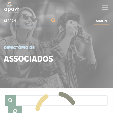
We help
you
grow your business
SIGN IN
DIRECTÓRIO DE
ASSOCIADOS