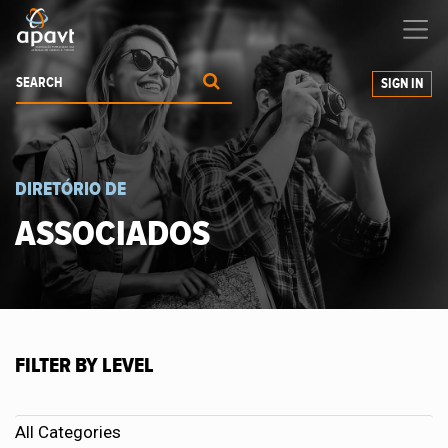
We help
you
grow your business
SIGN IN
DIRETÓRIO DE
ASSOCIADOS
FILTER BY LEVEL
All Categories