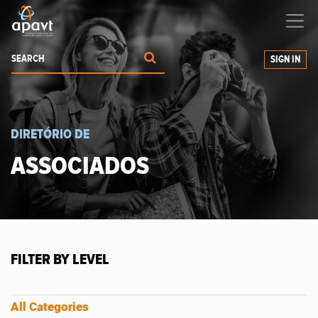
We help
you
grow your business
SIGN IN
DIRETÓRIO DE
ASSOCIADOS
FILTER BY LEVEL
All Categories