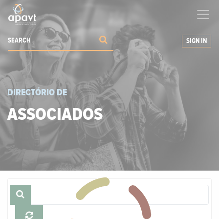
We help
you
grow your business
SIGN IN
DIRECTÓRIO DE
ASSOCIADOS