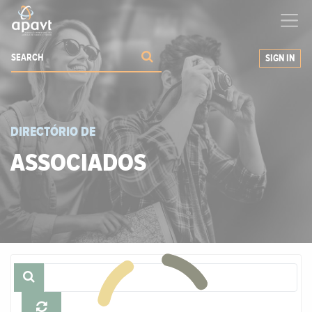
We help
you
grow your business
SIGN IN
DIRECTÓRIO DE
ASSOCIADOS