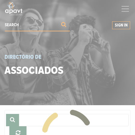
We help
you
grow your business
SIGN IN
DIRECTÓRIO DE
ASSOCIADOS