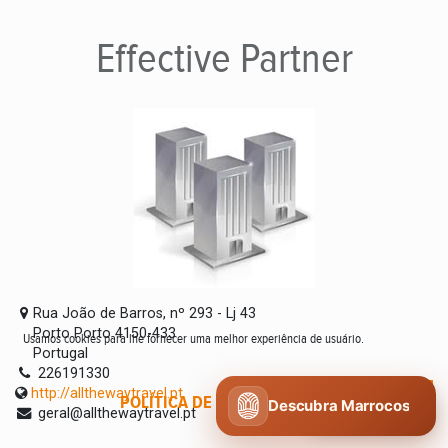
Effective
Partner
Rua João de Barros, nº 293 - Lj 43
Porto Porto 4150-433
Usamos cookies para lhe fornecer uma melhor experiência de usuário.
Portugal
226191330
http://allthewaytravel.pt
POLÍTICA DE COOKIES
CONCORDO
Descubra Marrocos
geral@allthewaytravel.pt