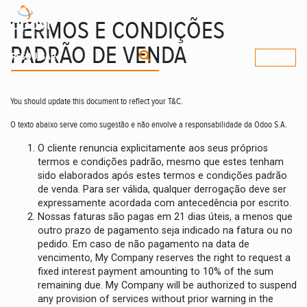
TERMOS E CONDIÇÕES
Ajudamos-
o
a expandir os seus negócios
PADRÃO DE VENDA
SIGN IN
You should update this document to reflect your T&C.
O texto abaixo serve como sugestão e não envolve a responsabilidade da Odoo S.A.
O cliente renuncia explicitamente aos seus próprios
termos e condições padrão, mesmo que estes tenham
sido elaborados após estes termos e condições padrão
de venda. Para ser válida, qualquer derrogação deve ser
expressamente acordada com antecedência por escrito.
Nossas faturas são pagas em 21 dias úteis, a menos que
outro prazo de pagamento seja indicado na fatura ou no
pedido. Em caso de não pagamento na data de
vencimento, My Company reserves the right to request a
fixed interest payment amounting to 10% of the sum
remaining due. My Company will be authorized to suspend
any provision of services without prior warning in the