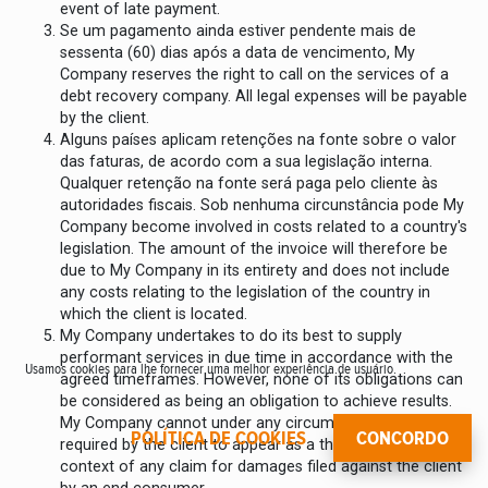
event of late payment.
Se um pagamento ainda estiver pendente mais de
sessenta (60) dias após a data de vencimento, My
Company reserves the right to call on the services of a
debt recovery company. All legal expenses will be payable
by the client.
Alguns países aplicam retenções na fonte sobre o valor
das faturas, de acordo com a sua legislação interna.
Qualquer retenção na fonte será paga pelo cliente às
autoridades fiscais. Sob nenhuma circunstância pode My
Company become involved in costs related to a country's
legislation. The amount of the invoice will therefore be
due to My Company in its entirety and does not include
any costs relating to the legislation of the country in
which the client is located.
My Company undertakes to do its best to supply
performant services in due time in accordance with the
Usamos cookies para lhe fornecer uma melhor experiência de usuário.
agreed timeframes. However, none of its obligations can
be considered as being an obligation to achieve results.
My Company cannot under any circumstances, be
POLÍTICA DE COOKIES
CONCORDO
required by the client to appear as a third party in the
context of any claim for damages filed against the client