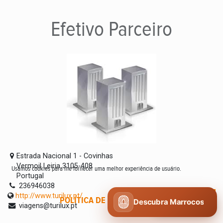
Efetivo
Parceiro
Estrada Nacional 1 - Covinhas
Vermoil Leiria 3105-408
Usamos cookies para lhe fornecer uma melhor experiência de usuário.
Portugal
236946038
http://www.turilux.pt/
POLÍTICA DE COOKIES
CONCORDO
Descubra Marrocos
viagens@turilux.pt