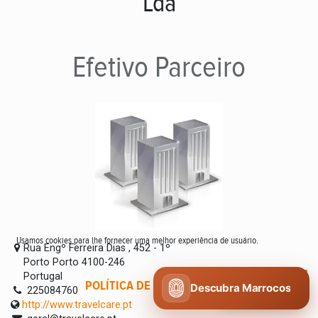
Lda
Efetivo
Parceiro
Usamos cookies para lhe fornecer uma melhor experiência de usuário.
Rua Engº Ferreira Dias , 452 - 1º
Porto Porto 4100-246
Portugal
POLÍTICA DE COOKIES
CONCORDO
Descubra Marrocos
225084760
http://www.travelcare.pt