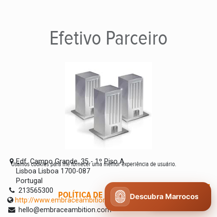
Efetivo
Parceiro
Edf. Campo Grande, 35 - 1º Piso A
Usamos cookies para lhe fornecer uma melhor experiência de usuário.
Lisboa Lisboa 1700-087
Portugal
213565300
POLÍTICA DE COOKIES
CONCORDO
Descubra Marrocos
http://www.embraceambition.com
hello@embraceambition.com