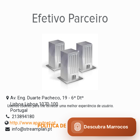
Efetivo
Parceiro
Av. Eng. Duarte Pacheco, 19 - 6º Dtº
Lisboa Lisboa 1070-100
Usamos cookies para lhe fornecer uma melhor experiência de usuário.
Portugal
213894180
http://www.apavtnet.pt
POLÍTICA DE COOKIES
CONCORDO
Descubra Marrocos
info@streamplan.pt