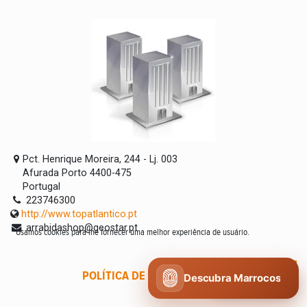
Pct. Henrique Moreira, 244 - Lj. 003
Afurada Porto 4400-475
Portugal
223746300
http://www.topatlantico.pt
arrabidashop@geostar.pt
Usamos cookies para lhe fornecer uma melhor experiência de usuário.
POLÍTICA DE COOKIES
CONCORDO
Descubra Marrocos