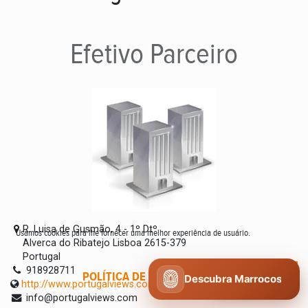
Efetivo
Parceiro
R. Luisa de Gusmão, 4 - 1º Dtº
Usamos cookies para lhe fornecer uma melhor experiência de usuário.
Alverca do Ribatejo Lisboa 2615-379
Portugal
918928711
POLÍTICA DE COOKIES
CONCORDO
Descubra Marrocos
http://www.portugalviews.com
info@portugalviews.com