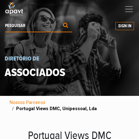
Ajudamos-
o
a expandir os seus negócios
SIGN IN
DIRETÓRIO DE
ASSOCIADOS
Nossos Parceiros
Portugal Views DMC, Unipessoal, Lda
Portugal Views DMC