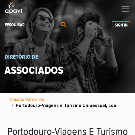
Ajudamos-
o
a expandir os seus negócios
SIGN IN
DIRETÓRIO DE
ASSOCIADOS
Nossos Parceiros
Portodouro-Viagens e Turismo Unipessoal, Lda
Portodouro-Viagens E Turismo