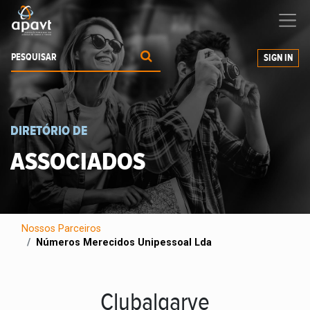
Ajudamos-
o
a expandir os seus negócios
SIGN IN
DIRETÓRIO DE
ASSOCIADOS
Nossos Parceiros
Números Merecidos Unipessoal Lda
Clubalgarve