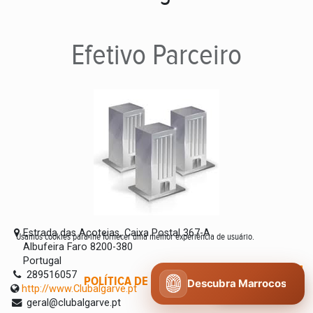
Efetivo
Parceiro
Estrada das Açoteias, Caixa Postal 367-A
Usamos cookies para lhe fornecer uma melhor experiência de usuário.
Albufeira Faro 8200-380
Portugal
289516057
POLÍTICA DE COOKIES
CONCORDO
Descubra Marrocos
http://www.Clubalgarve.pt
geral@clubalgarve.pt