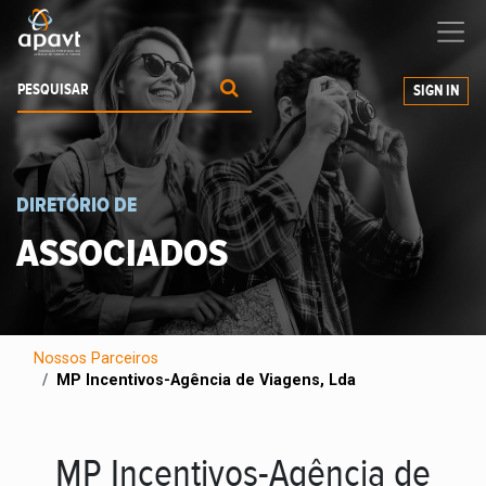
Ajudamos-
o
a expandir os seus negócios
SIGN IN
DIRETÓRIO DE
ASSOCIADOS
Nossos Parceiros
MP Incentivos-Agência de Viagens, Lda
MP Incentivos-Agência de