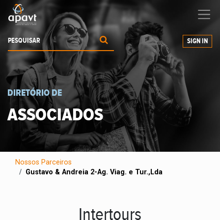
Ajudamos-
o
a expandir os seus negócios
SIGN IN
DIRETÓRIO DE
ASSOCIADOS
Nossos Parceiros
Gustavo & Andreia 2-Ag. Viag. e Tur.,Lda
Intertours