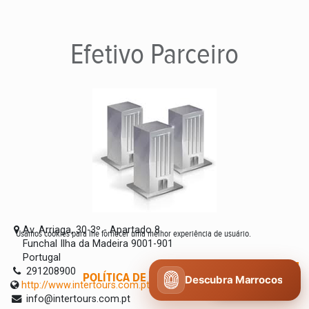
Efetivo
Parceiro
Av. Arriaga, 30-3º - Apartado 8
Usamos cookies para lhe fornecer uma melhor experiência de usuário.
Funchal Ilha da Madeira 9001-901
Portugal
291208900
POLÍTICA DE COOKIES
CONCORDO
Descubra Marrocos
http://www.intertours.com.pt
info@intertours.com.pt