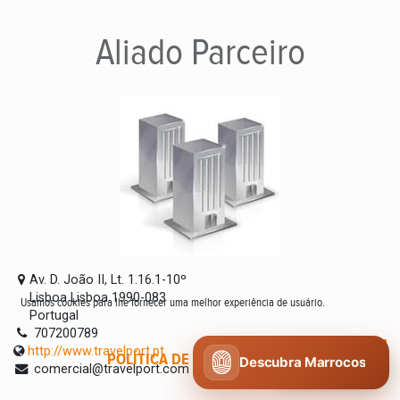
Aliado
Parceiro
Av. D. João II, Lt. 1.16.1-10º
Lisboa Lisboa 1990-083
Usamos cookies para lhe fornecer uma melhor experiência de usuário.
Portugal
707200789
http://www.travelport.pt
POLÍTICA DE COOKIES
CONCORDO
Descubra Marrocos
comercial@travelport.com