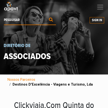
Ajudamos-
o
a expandir os seus negócios
SIGN IN
DIRETÓRIO DE
ASSOCIADOS
Nossos Parceiros
Destinos D'Excelência - Viagens e Turismo, Lda
Clickviaja.Com Quinta do