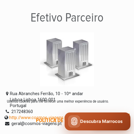
Efetivo
Parceiro
Rua Abranches Ferrão, 10 - 10º andar
Lisboa Lisboa 1600-001
Usamos cookies para lhe fornecer uma melhor experiência de usuário.
Portugal
217248360
http://www.cosmos-viagens.pt
POLÍTICA DE COOKIES
CONCORDO
Descubra Marrocos
geral@cosmos-viagens.pt