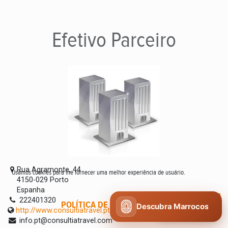
Efetivo
Parceiro
Rua Agramonte, 44
Usamos cookies para lhe fornecer uma melhor experiência de usuário.
4150-029 Porto
Espanha
222401320
POLÍTICA DE COOKIES
CONCORDO
Descubra Marrocos
http://www.consultiatravel.pt
info.pt@consultiatravel.com