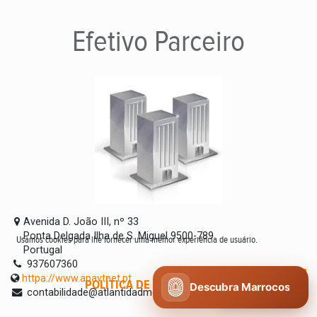
Efetivo
Parceiro
Avenida D. João III, nº 33
Ponta Delgada Ilha de S. Miguel 9500-789
Usamos cookies para lhe fornecer uma melhor experiência de usuário.
Portugal
937607360
httpa://www.apavtnet.pt
POLÍTICA DE COOKIES
CONCORDO
Descubra Marrocos
contabilidade@atlantidadmc.com