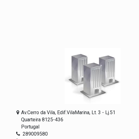
Av.Cerro da Vila, Edif.VilaMarina, Lt. 3 - Lj.51
Quarteira 8125-436
Portugal
289009580