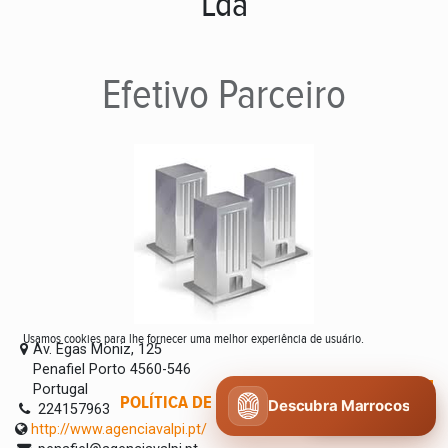
Lda
Efetivo
Parceiro
Usamos cookies para lhe fornecer uma melhor experiência de usuário.
Av. Egas Moniz, 125
Penafiel Porto 4560-546
Portugal
POLÍTICA DE COOKIES
CONCORDO
Descubra Marrocos
224157963
http://www.agenciavalpi.pt/