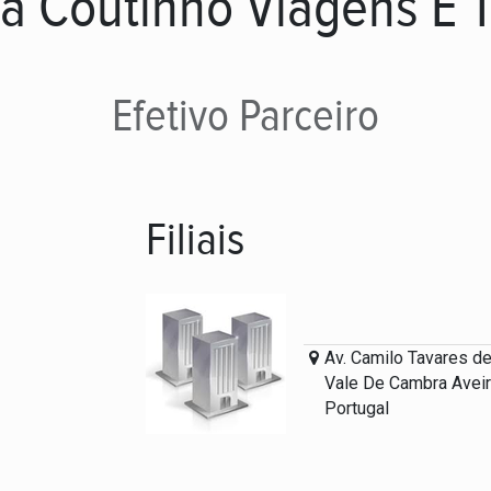
a Coutinho Viagens E 
Efetivo
Parceiro
Filiais
1.643.1
-
A. Coutinho II, Lda
Av. Camilo Tavares d
Vale De Cambra Avei
Portugal