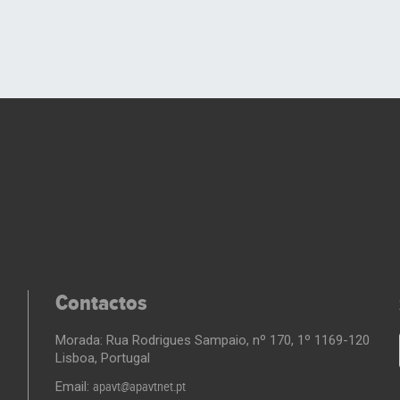
Contactos
Morada: Rua Rodrigues Sampaio, nº 170, 1º 1169-120
Lisboa, Portugal
Email:
apavt@apavtnet.pt