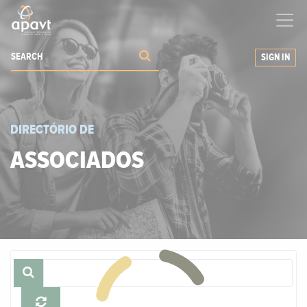
We help
you
grow your business
SIGN IN
DIRECTÓRIO DE
ASSOCIADOS