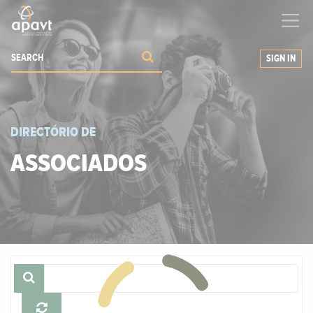
We help
you
grow your business
SIGN IN
DIRECTÓRIO DE
ASSOCIADOS