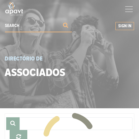
We help
you
grow your business
SIGN IN
DIRECTÓRIO DE
ASSOCIADOS