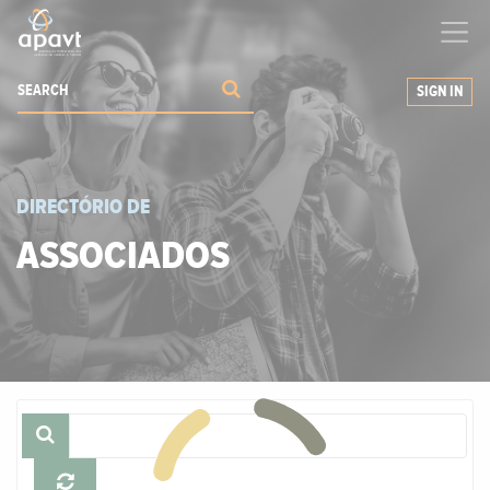
We help
you
grow your business
SIGN IN
DIRECTÓRIO DE
ASSOCIADOS