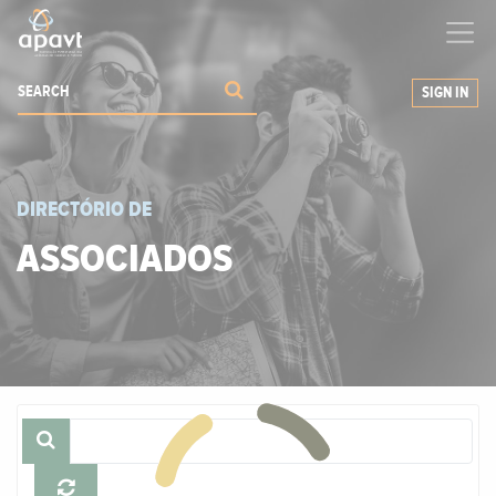
We help
you
grow your business
SIGN IN
DIRECTÓRIO DE
ASSOCIADOS