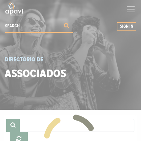
We help
you
grow your business
SIGN IN
DIRECTÓRIO DE
ASSOCIADOS