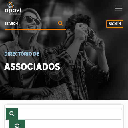
We help
you
grow your business
SIGN IN
DIRECTÓRIO DE
ASSOCIADOS