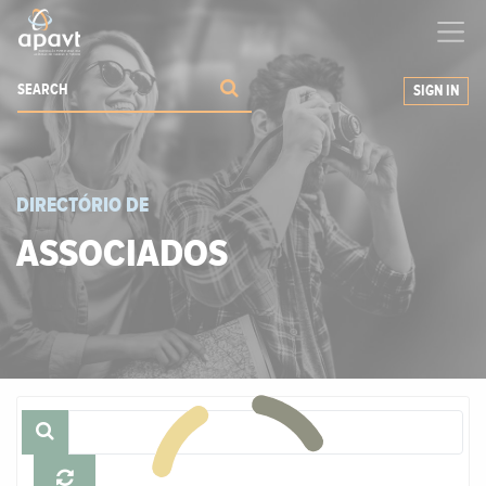
We help
you
grow your business
SIGN IN
DIRECTÓRIO DE
ASSOCIADOS