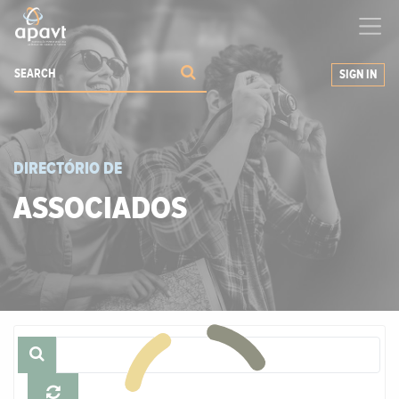
We help
you
grow your business
SIGN IN
DIRECTÓRIO DE
ASSOCIADOS