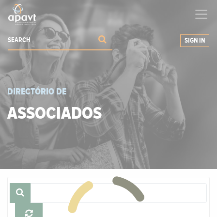
We help
you
grow your business
SIGN IN
DIRECTÓRIO DE
ASSOCIADOS