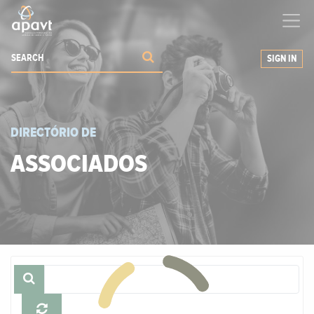
We help
you
grow your business
SIGN IN
DIRECTÓRIO DE
ASSOCIADOS