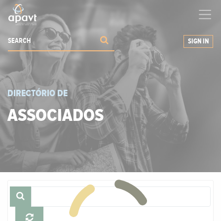
We help
you
grow your business
SIGN IN
DIRECTÓRIO DE
ASSOCIADOS