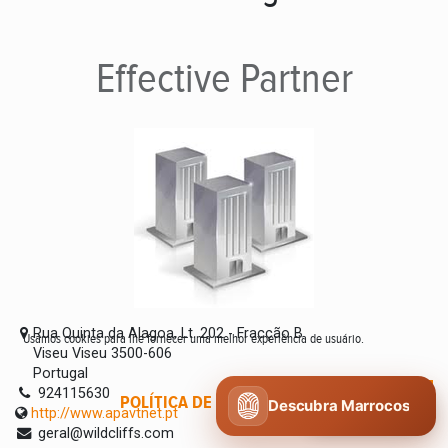
Effective
Partner
Rua Quinta da Alagoa, Lt. 202 - Fracção B
Usamos cookies para lhe fornecer uma melhor experiência de usuário.
Viseu Viseu 3500-606
Portugal
924115630
POLÍTICA DE COOKIES
CONCORDO
Descubra Marrocos
http://www.apavtnet.pt
geral@wildcliffs.com