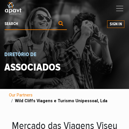
We help
you
grow your business
SIGN IN
DIRETÓRIO DE
ASSOCIADOS
Our Partners
Wild Cliffs Viagens e Turismo Unipessoal, Lda
Mercado das Viagens Viseu