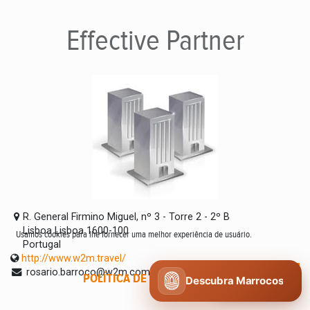
Effective
Partner
R. General Firmino Miguel, nº 3 - Torre 2 - 2º B
Lisboa Lisboa 1600-100
Usamos cookies para lhe fornecer uma melhor experiência de usuário.
Portugal
http://www.w2m.travel/
rosario.barroco@w2m.com
POLÍTICA DE COOKIES
CONCORDO
Descubra Marrocos