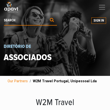
We help
you
grow your business
SIGN IN
DIRETÓRIO DE
ASSOCIADOS
Our Partners
W2M Travel Portugal, Unipessoal Lda
W2M Travel