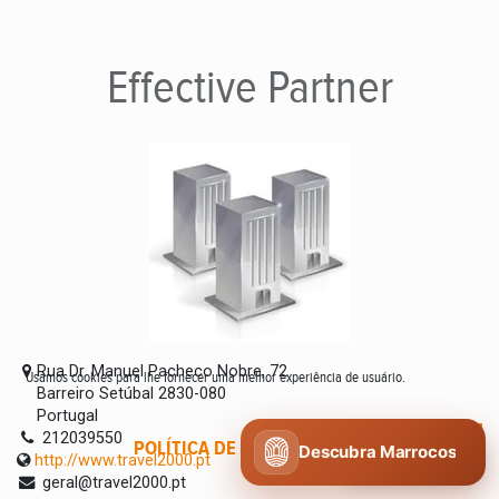
Effective
Partner
Rua Dr. Manuel Pacheco Nobre, 72
Usamos cookies para lhe fornecer uma melhor experiência de usuário.
Barreiro Setúbal 2830-080
Portugal
212039550
POLÍTICA DE COOKIES
CONCORDO
Descubra Marrocos
http://www.travel2000.pt
geral@travel2000.pt