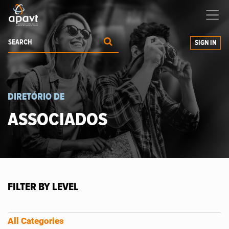
We help
you
grow your business
SIGN IN
DIRETÓRIO DE
ASSOCIADOS
FILTER BY LEVEL
All Categories