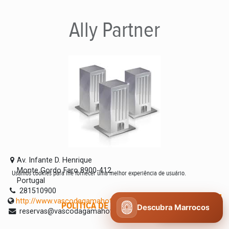
Ally
Partner
Av. Infante D. Henrique
Monte Gordo Faro 8900-412
Usamos cookies para lhe fornecer uma melhor experiência de usuário.
Portugal
281510900
http://www.vascodagamahotel.com
POLÍTICA DE COOKIES
CONCORDO
Descubra Marrocos
reservas@vascodagamahotel.com