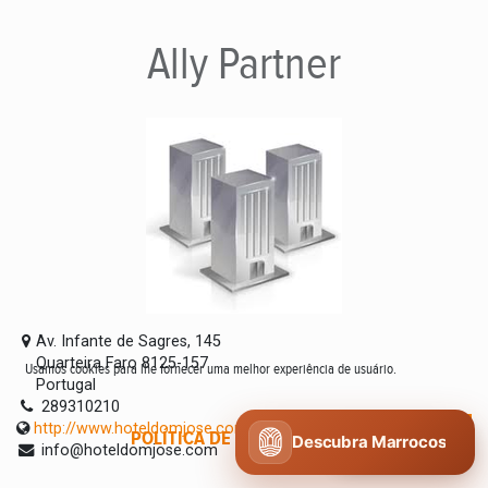
Ally
Partner
Av. Infante de Sagres, 145
Quarteira Faro 8125-157
Usamos cookies para lhe fornecer uma melhor experiência de usuário.
Portugal
289310210
http://www.hoteldomjose.com
POLÍTICA DE COOKIES
CONCORDO
Descubra Marrocos
info@hoteldomjose.com