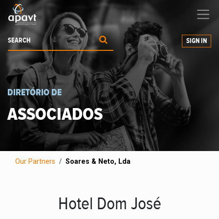
We help
you
grow your business
SIGN IN
DIRETÓRIO DE
ASSOCIADOS
Our Partners
Soares & Neto, Lda
Hotel Dom José