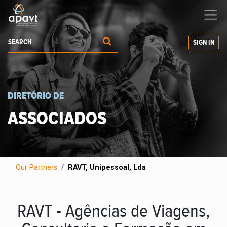
We help
you
grow your business
SIGN IN
DIRETÓRIO DE
ASSOCIADOS
Our Partners
RAVT, Unipessoal, Lda
RAVT - Agências de Viagens,