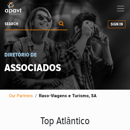
We help
you
grow your business
SIGN IN
DIRETÓRIO DE
ASSOCIADOS
Our Partners
Raso-Viagens e Turismo, SA
Top Atlântico