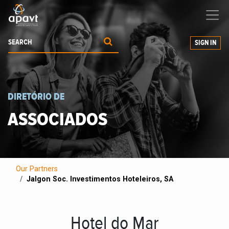
We help
you
grow your business
SIGN IN
DIRETÓRIO DE
ASSOCIADOS
Our Partners
Jalgon Soc. Investimentos Hoteleiros, SA
Hotel do Mar