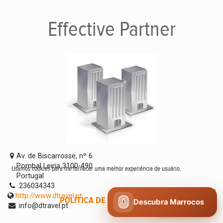
Effective
Partner
Av. de Biscarrosse, nº 6
Pombal Leiria 3100-490
Usamos cookies para lhe fornecer uma melhor experiência de usuário.
Portugal
236034343
http://www.dtravel.pt
POLÍTICA DE COOKIES
CONCORDO
Descubra Marrocos
info@dtravel.pt