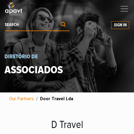
We help
you
grow your business
SIGN IN
DIRETÓRIO DE
ASSOCIADOS
Our Partners
Door Travel Lda
D Travel